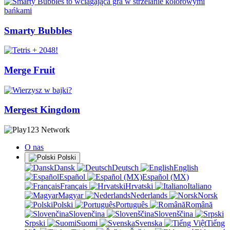
Smarty Bubbles
Merge Fruit
Mergest Kingdom
O nas
Polski
Dansk
Deutsch
English
Español
Español (MX)
Français
Hrvatski
Italiano
Magyar
Nederlands
Norsk
Polski
Português
Română
Slovenčina
Slovenščina
Srpski
Suomi
Svenska
Tiếng