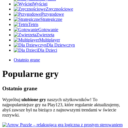
Wyścigi
Zręcznościowe
Przygodowe
Strategiczne
Tetris
Gotowanie
Zwierzeta
Multiplayer
Dla Dziewczyn
Dla Dzieci
Ostatnio grane
Popularne gry
Ostatnio grane
Wypróbuj
ulubione gry
naszych użytkowników! To
najpopularniejsze gry na Play123, które regularnie aktualizujemy,
abyś zawsze był na bieżąco z najnowszymi trendami w świecie
rozrywki.