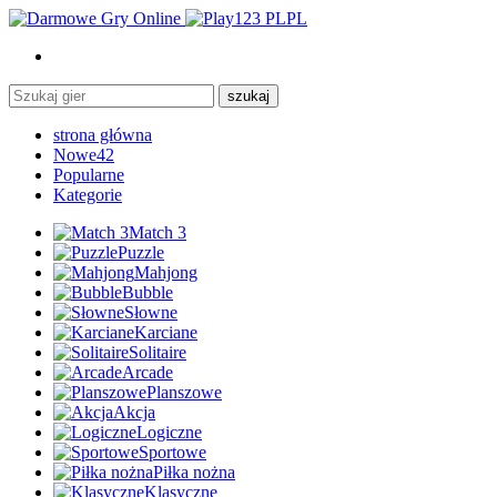
PL
szukaj
strona główna
Nowe
42
Popularne
Kategorie
Match 3
Puzzle
Mahjong
Bubble
Słowne
Karciane
Solitaire
Arcade
Planszowe
Akcja
Logiczne
Sportowe
Piłka nożna
Klasyczne