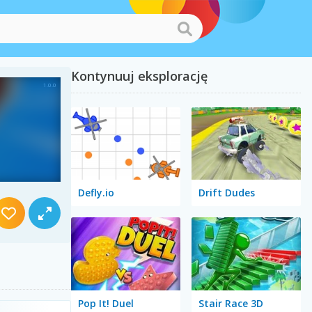
Kontynuuj eksplorację
Defly.io
Drift Dudes
Pop It! Duel
Stair Race 3D