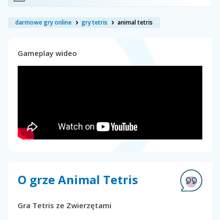
darmowe gry online
gry tetris
animal tetris
Gameplay wideo
O grze Animal Tetris
Gra Tetris ze Zwierzętami