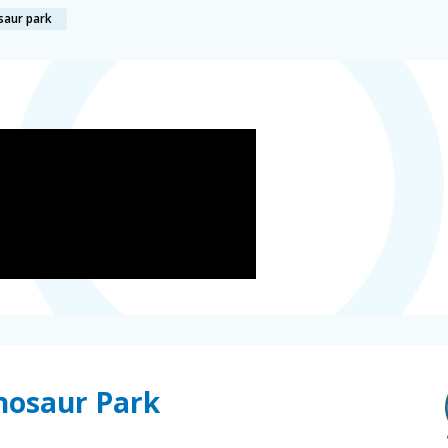
saur park
inosaur Park