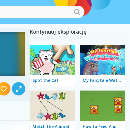
Kontynuuj eksplorację
Spot the Cat
My Fairytale Water Horse
Match the Animal
How to Feed Animals?