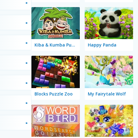
Kiba & Kumba Puzzle
Happy Panda
Blocks Puzzle Zoo
My Fairytale Wolf