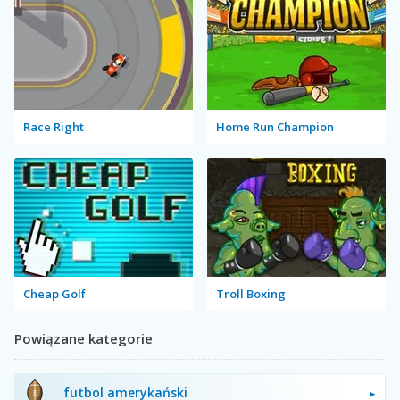
Race Right
Home Run Champion
Cheap Golf
Troll Boxing
Powiązane kategorie
futbol amerykański