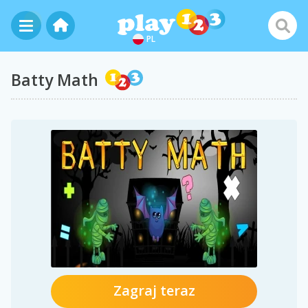
PL
Batty Math
Zagraj teraz