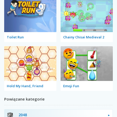
Toilet Run
Chainy Chisai Medieval 2
Hold My Hand, Friend
Emoji Fun
Powiązane kategorie
2048