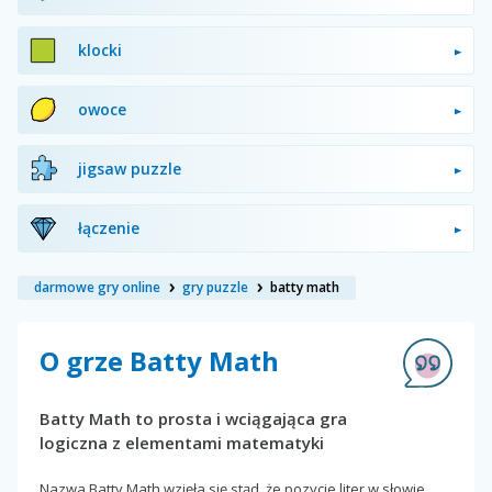
klocki
owoce
jigsaw puzzle
łączenie
darmowe gry online
gry puzzle
batty math
O grze Batty Math
Batty Math to prosta i wciągająca gra
logiczna z elementami matematyki
Nazwa Batty Math wzięła się stąd, że pozycje liter w słowie