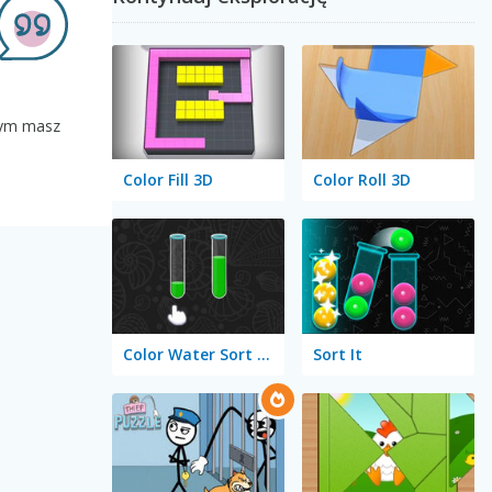
lnym masz
Color Fill 3D
Color Roll 3D
Color Water Sort 3D
Sort It