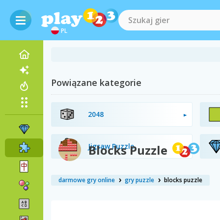
PL
Powiązane kategorie
2048
Jigsaw Puzzle
Blocks Puzzle
darmowe gry online
gry puzzle
blocks puzzle