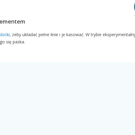
elementem
klocki
, żeby układać pełne linie i je kasować. W trybie eksperymenta
go się paska.