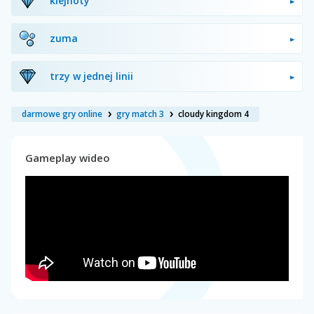
klejnoty
zuma
trzy w jednej linii
darmowe gry online
gry match 3
cloudy kingdom 4
Gameplay wideo