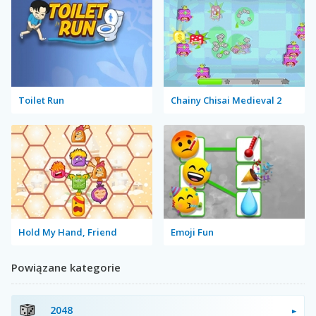
Toilet Run
Chainy Chisai Medieval 2
Hold My Hand, Friend
Emoji Fun
Powiązane kategorie
2048