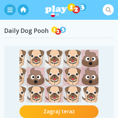
PL
Daily Dog Pooh
Zagraj teraz