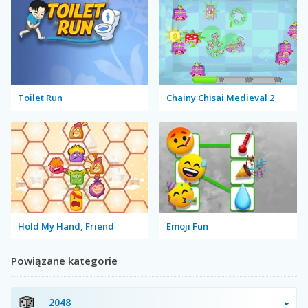
Toilet Run
Chainy Chisai Medieval 2
Hold My Hand, Friend
Emoji Fun
Powiązane kategorie
2048