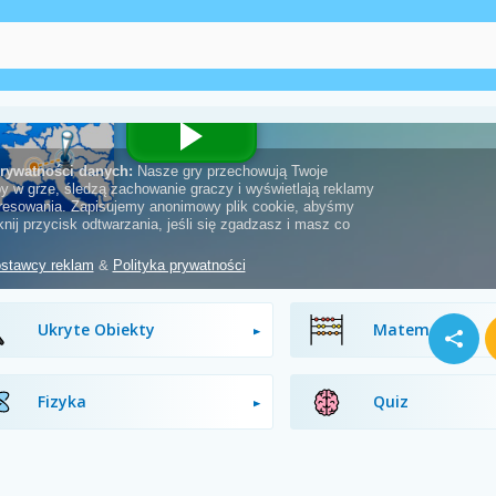
Ucieczka
Geograficzne
Ukryte Obiekty
Matematyka
Fizyka
Quiz