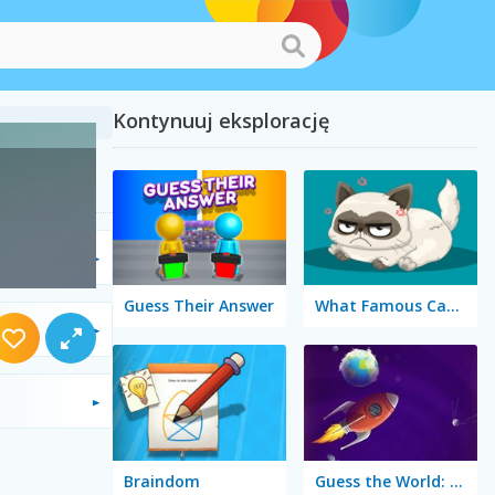
Kontynuuj eksplorację
Guess Their Answer
What Famous Cat Are You
Braindom
Guess the World: Alien Quest