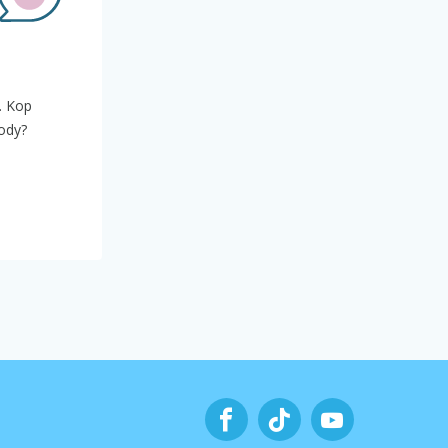
. Kop
kody?