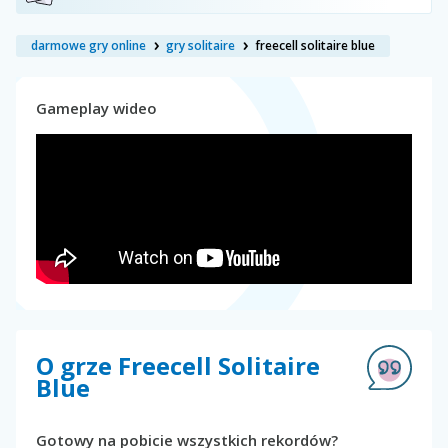
darmowe gry online
gry solitaire
freecell solitaire blue
Gameplay wideo
O grze Freecell Solitaire
Blue
Gotowy na pobicie wszystkich rekordów?