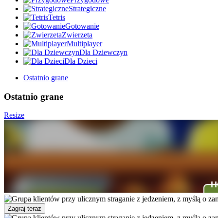
Strategiczne
Tetris
Gotowanie
Zwierzeta
Multiplayer
Dla Dziewczyn
Dla Dzieci
Ostatnio grane
Ostatnio grane
Resize
Zagraj teraz