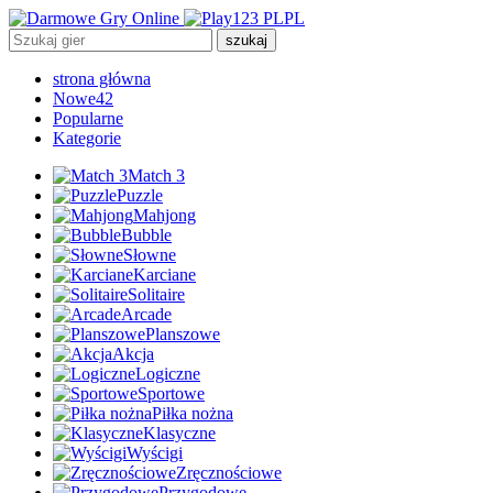
PL
szukaj
strona główna
Nowe
42
Popularne
Kategorie
Match 3
Puzzle
Mahjong
Bubble
Słowne
Karciane
Solitaire
Arcade
Planszowe
Akcja
Logiczne
Sportowe
Piłka nożna
Klasyczne
Wyścigi
Zręcznościowe
Przygodowe