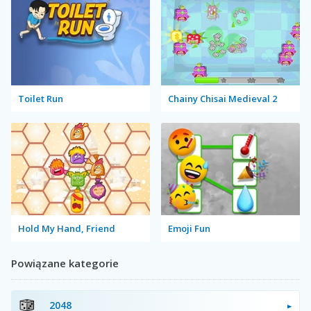
Toilet Run
Chainy Chisai Medieval 2
Hold My Hand, Friend
Emoji Fun
Powiązane kategorie
2048