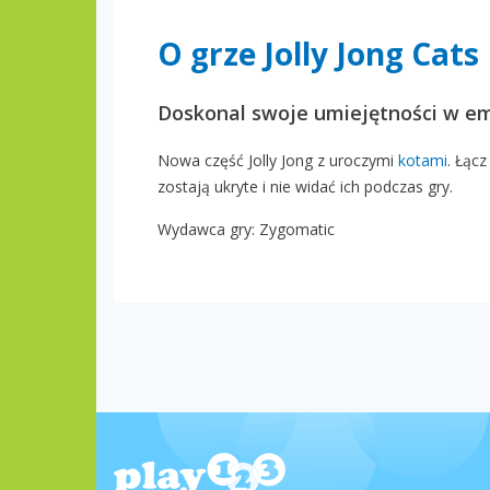
O grze Jolly Jong Cats
Doskonal swoje umiejętności w e
Nowa część Jolly Jong z uroczymi
kotami
. Łąc
zostają ukryte i nie widać ich podczas gry.
Wydawca gry: Zygomatic