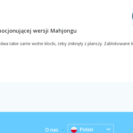
mocjonującej wersji Mahjongu
z dwa takie same wolne klocki, żeby zniknęły z planszy. Zablokowane k
Polski
O nas