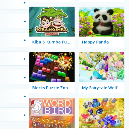
Kiba & Kumba Puzzle
Happy Panda
Blocks Puzzle Zoo
My Fairytale Wolf