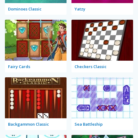
Dominoes Classic
Yatzy
Fairy Cards
Checkers Classic
Backgammon Classic
Sea Battleship