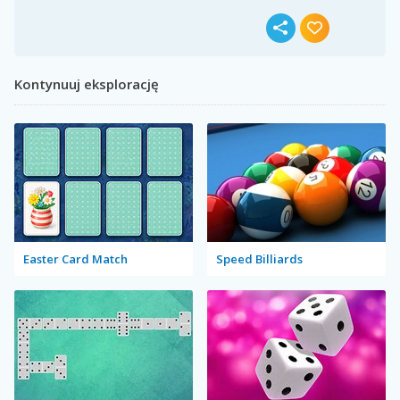
Kontynuuj eksplorację
Easter Card Match
Speed Billiards