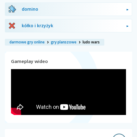
domino
kółko i krzyżyk
darmowe gry online
gry planszowe
ludo wars
Gameplay wideo