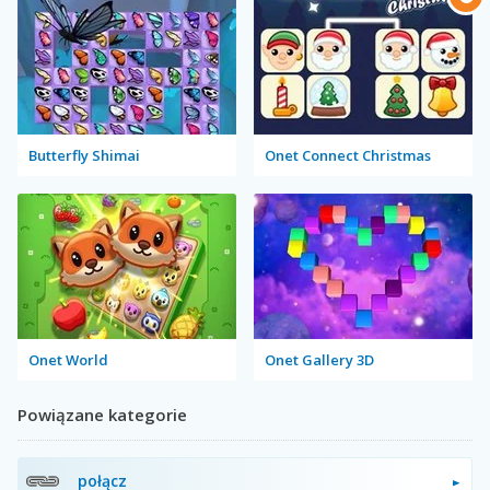
Butterfly Shimai
Onet Connect Christmas
Onet World
Onet Gallery 3D
Powiązane kategorie
połącz