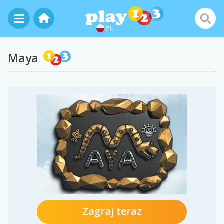
PL
Maya
Zagraj teraz