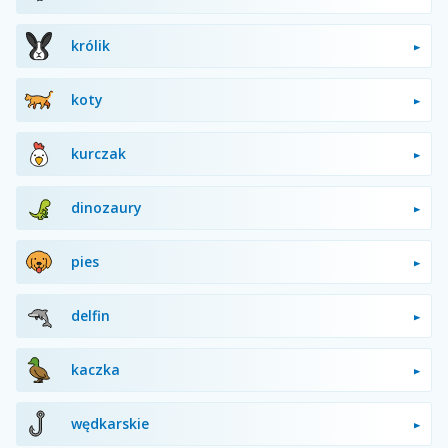
królik
koty
kurczak
dinozaury
pies
delfin
kaczka
wędkarskie