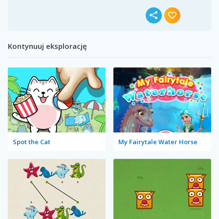
Kontynuuj eksplorację
Spot the Cat
My Fairytale Water Horse