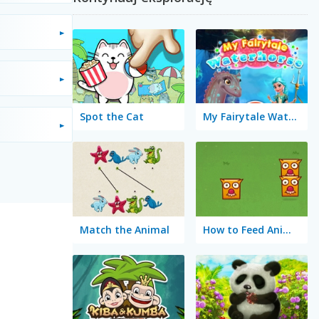
Spot the Cat
My Fairytale Water Horse
Match the Animal
How to Feed Animals?