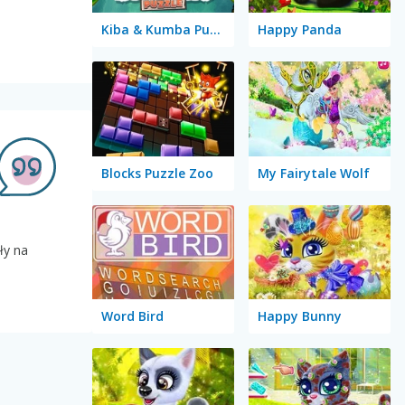
Kiba & Kumba Puzzle
Happy Panda
Blocks Puzzle Zoo
My Fairytale Wolf
ły na
Word Bird
Happy Bunny