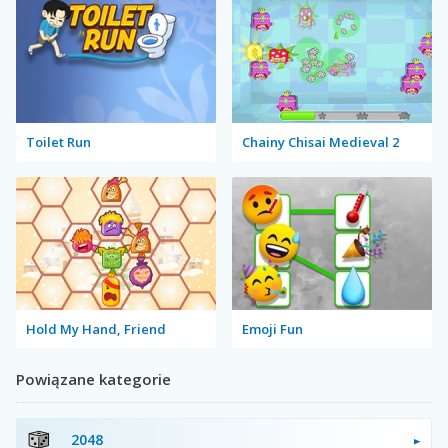
Toilet Run
Chainy Chisai Medieval 2
Hold My Hand, Friend
Emoji Fun
Powiązane kategorie
2048