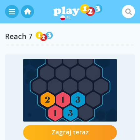
PL
Reach 7
Zagraj teraz