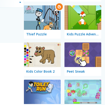
Thief Puzzle
Kids Puzzle Adventure
Kids Color Book 2
Peet Sneak