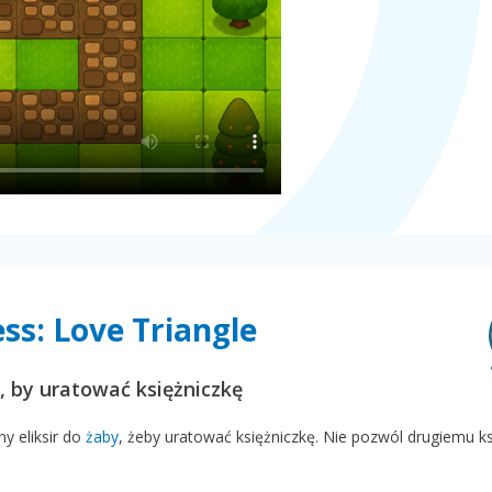
ss: Love Triangle
, by uratować księżniczkę
y eliksir do
żaby
, żeby uratować księżniczkę. Nie pozwól drugiemu ksi