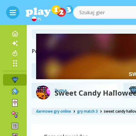
PL
Powiązane kategorie
Bejeweled
Zuma
Sweet Candy Hallowe
darmowe gry online
gry match 3
sweet candy hall