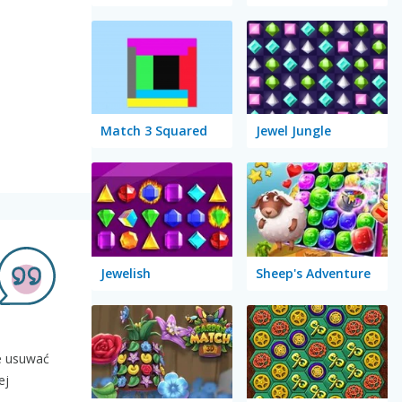
Match 3 Squared
Jewel Jungle
Jewelish
Sheep's Adventure
je usuwać
ej