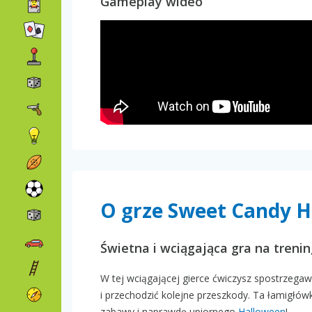
Gameplay wideo
O grze Sweet Candy 
Świetna i wciągająca gra na treni
W tej wciągającej gierce ćwiczysz spostrzegaw
i przechodzić kolejne przeszkody. Ta łamigłó
zabawy i naprawdę upiornego
Halloween
!