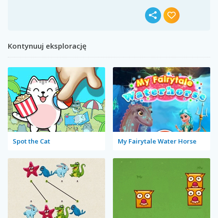
Kontynuuj eksplorację
Spot the Cat
My Fairytale Water Horse