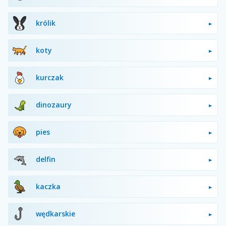
królik
koty
kurczak
dinozaury
pies
delfin
kaczka
wędkarskie