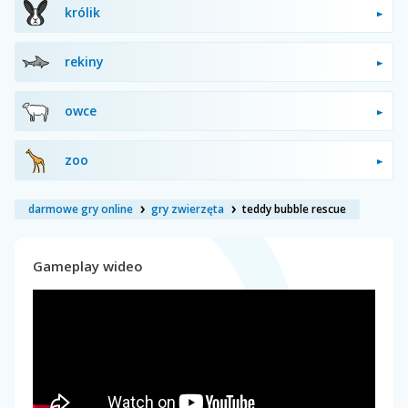
królik
rekiny
owce
zoo
darmowe gry online
gry zwierzęta
teddy bubble rescue
Gameplay wideo