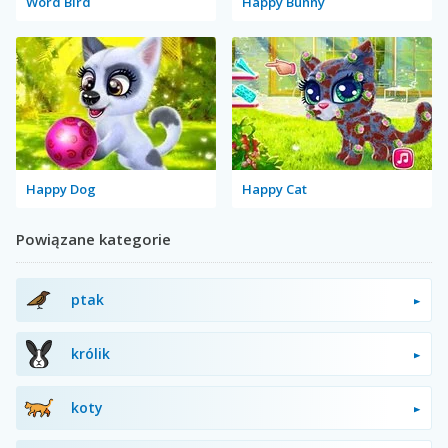
Word Bird
Happy Bunny
Happy Dog
Happy Cat
Powiązane kategorie
ptak
królik
koty