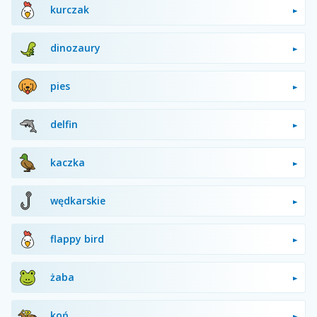
kurczak
dinozaury
pies
delfin
kaczka
wędkarskie
flappy bird
żaba
koń