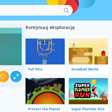
Kontynuuj eksplorację
Pull Pins
Snowball World
Protect the Planet
Super Plumber Run