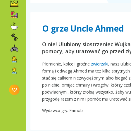
O grze Uncle Ahmed
O nie! Ulubiony siostrzeniec Wujk
pomocy, aby uratować go przed z
Płomienie, kolce i groźne
zwierzaki
, nasz ulub
formą i odwagą Ahmed ma też kilka sprytnych t
stać się całkiem niezwyciężonym albo biegać z
po niebie, omijać chmury i wrogów, którzy czek
podwładnymi, którzy zrobią wszystko, żeby w
przygodę razem z nim i pomóc mu uratować s
Wydawca gry: Famobi