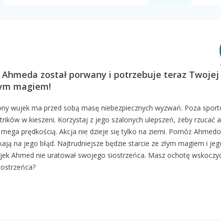
a Ahmeda został porwany i potrzebuje teraz Twojej
łym magiem!
iony wujek ma przed sobą masę niebezpiecznych wyzwań. Poza spor
rików w kieszeni. Korzystaj z jego szalonych ulepszeń, żeby rzucać 
 mega prędkością. Akcja nie dzieje się tylko na ziemi. Pomóż Ahmedo
ają na jego błąd. Najtrudniejsze będzie starcie ze złym magiem i jeg
ujek Ahmed nie uratował swojego siostrzeńca. Masz ochotę wskoczy
iostrzeńca?