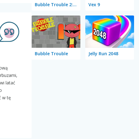
Bubble Trouble 2: Rebubbled
Vex 9
Bubble Trouble
Jelly Run 2048
tową
arbuzami,
wi latać
o
ć w tę