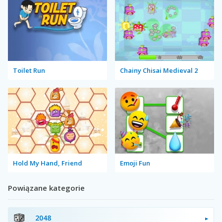
Toilet Run
Chainy Chisai Medieval 2
Hold My Hand, Friend
Emoji Fun
Powiązane kategorie
2048