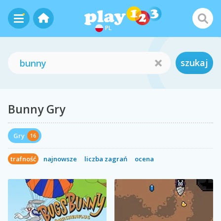
PL
szukaj
Bunny Gry
Gry
16
trafność
najnowsze
liczba zagrań
ocena