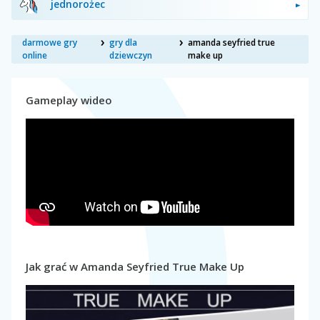
jednorożec
darmowe gry
gry dla
amanda seyfried true
online
dziewczyn
make up
Gameplay wideo
Jak grać w Amanda Seyfried True Make Up