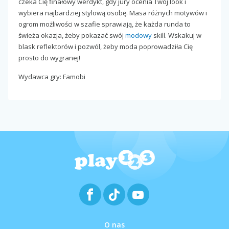
czeka Cię finałowy werdykt, gdy jury ocenia Twój look i
wybiera najbardziej stylową osobę. Masa różnych motywów i
ogrom możliwości w szafie sprawiają, że każda runda to
świeża okazja, żeby pokazać swój
modowy
skill. Wskakuj w
blask reflektorów i pozwól, żeby moda poprowadziła Cię
prosto do wygranej!
Wydawca gry: Famobi
O nas