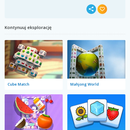
Kontynuuj eksplorację
Cube Match
Mahjong World