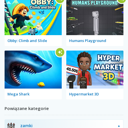
Obby: Climb and Slide
Humans Playground
Mega Shark
Hypermarket 3D
Powiązane kategorie
zamki