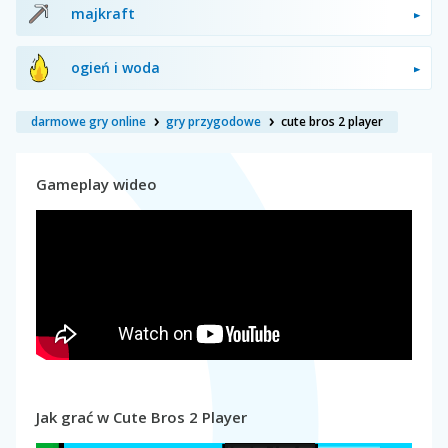
majkraft
ogień i woda
darmowe gry online
gry przygodowe
cute bros 2 player
Gameplay wideo
Jak grać w Cute Bros 2 Player