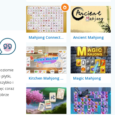
Mahjong Connect Classic
Ancient Mahjong
poziomie
płytki,
Kitchen Mahjong Classic
Magic Mahjong
 szybko i
ięc coraz
dobrze