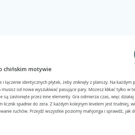
 o chińskim motywie
i łączenie identycznych płytek, żeby zniknęły z planszy. Na każdym 
musisz od nowa wyszukiwać pasujące pary. Możesz klikać tylko w te 
ie są zasłonięte przez inne elementy. Gra odmierza czas, więc działaj
m licznik spadnie do zera. Z każdym kolejnym levelem jest trudniej, w
owanie ruchów. Przejdź wszystkie poziomy mahjonga i sprawdź, jak 