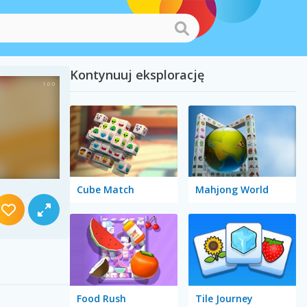
Kontynuuj eksplorację
Cube Match
Mahjong World
Food Rush
Tile Journey