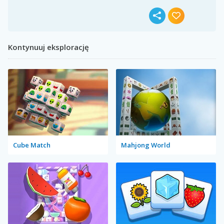
Kontynuuj eksplorację
Cube Match
Mahjong World