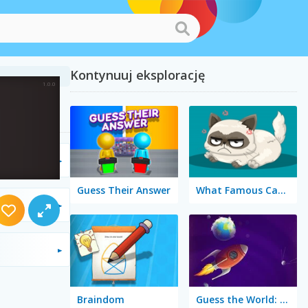
Kontynuuj eksplorację
Guess Their Answer
What Famous Cat Are You
Braindom
Guess the World: Alien Quest