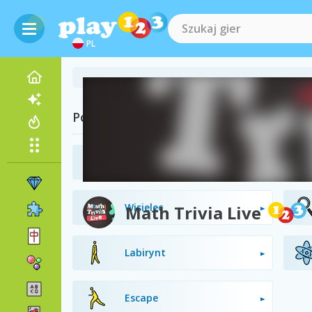
PL
Powiązane kategorie
Edukacyjne
Wisielec
Math Trivia Live
Labirynt
Escape