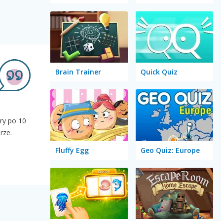
Brain Trainer
Quick Quiz
ry po 10
rze.
Fluffy Egg
Geo Quiz: Europe