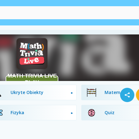
Ucieczka
Geograficzne
Ukryte Obiekty
Matematyka
Fizyka
Quiz