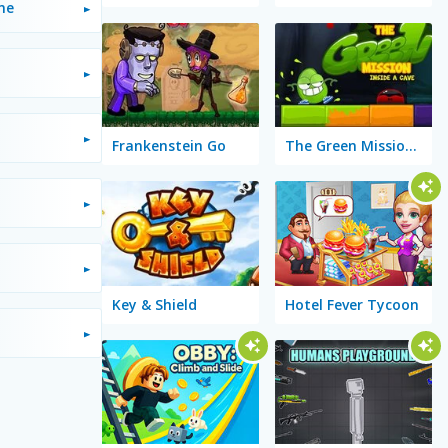
ne
Frankenstein Go
The Green Mission: Inside a Cave
Key & Shield
Hotel Fever Tycoon