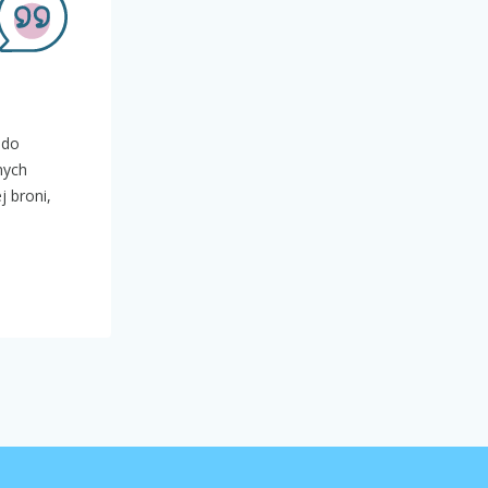
 do
nych
j broni,