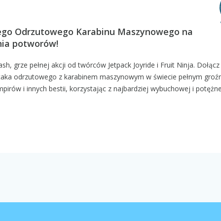
i jego Odrzutowego Karabinu Maszynowego na
nia potworów!
sh, grze pełnej akcji od twórców Jetpack Joyride i Fruit Ninja. Dołącz
lecaka odrzutowego z karabinem maszynowym w świecie pełnym groź
pirów i innych bestii, korzystając z najbardziej wybuchowej i potężne