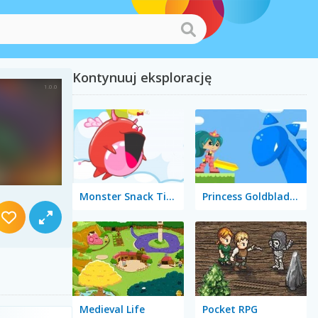
Kontynuuj eksplorację
Monster Snack Time
Princess Goldblade and the Dangerous Water
Medieval Life
Pocket RPG