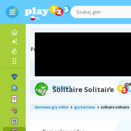
PL
Powiązane kategorie
Poker
Blackjack
Solitaire Solitaire
darmowe gry online
gry karciane
solitaire solitaire