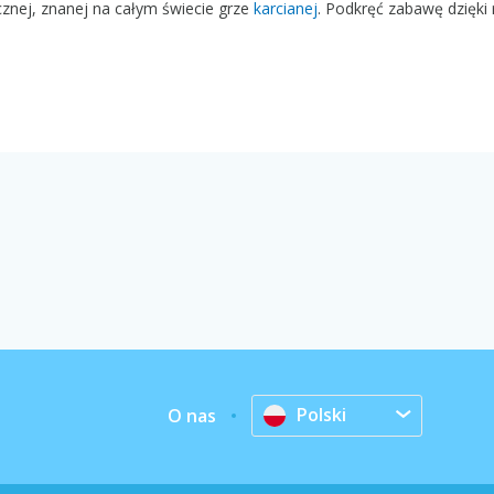
ycznej, znanej na całym świecie grze
karcianej
. Podkręć zabawę dzięki
Polski
O nas