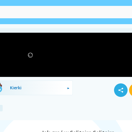
Remik
Freecell
Kierki