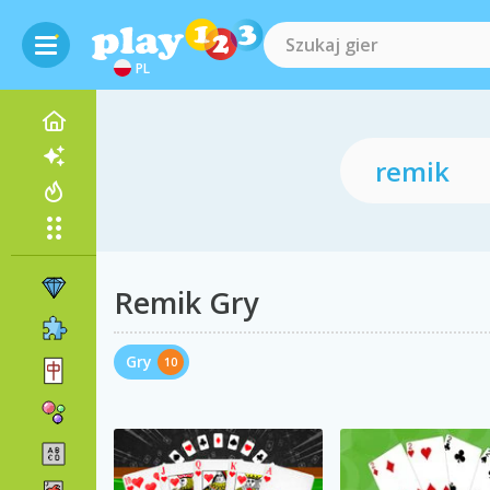
PL
Remik Gry
Gry
10