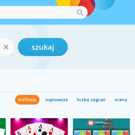
szukaj
trafność
najnowsze
liczba zagrań
ocena