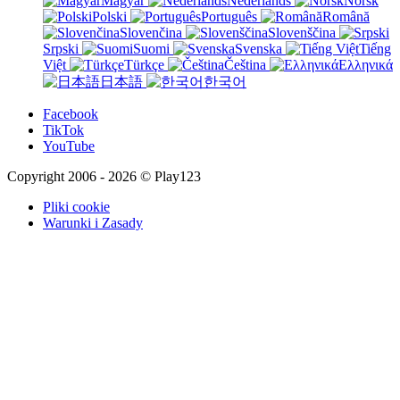
Magyar
Nederlands
Norsk
Polski
Português
Română
Slovenčina
Slovenščina
Srpski
Suomi
Svenska
Tiếng
Việt
Türkçe
Čeština
Ελληνικά
日本語
한국어
Facebook
TikTok
YouTube
Copyright 2006 - 2026 © Play123
Pliki cookie
Warunki i Zasady