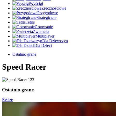
Wyścigi
Zręcznościowe
Przygodowe
Strategiczne
Tetris
Gotowanie
Zwierzeta
Multiplayer
Dla Dziewczyn
Dla Dzieci
Ostatnio grane
Speed Racer
Ostatnio grane
Resize