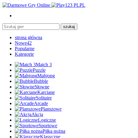
PL
szukaj
strona główna
Nowe
42
Popularne
Kategorie
Match 3
Puzzle
Mahjong
Bubble
Słowne
Karciane
Solitaire
Arcade
Planszowe
Akcja
Logiczne
Sportowe
Piłka nożna
Klasyczne