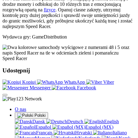
drodze monety i odblokuj do 10 różnych tras z emocjonującą
rozgrywką opartą na
fizyce
. Opanuj ciasne zakręty, utrzymuj
kontrolę przy dużej prędkości i sprawdź swoje umiejętności jazdy
do granic możliwości, gdy próbujesz ukończyć każdą trasę i zostać
najlepszym Speed Racer.
Wydawca gry: GameDistribution
Speed Racer
Udostępnij
Kopiuj
WhatsApp
Viber
Messenger
Facebook
O nas
Polski
Dansk
Deutsch
English
Español
Español (MX)
Français
Hrvatski
Italiano