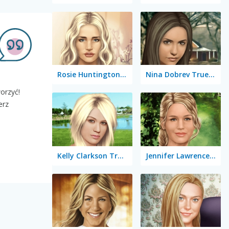
Rosie Huntington-Whiteley True Make Up
Nina Dobrev True Make Up
orzyć!
erz
Kelly Clarkson True Make Up
Jennifer Lawrence True Make Up