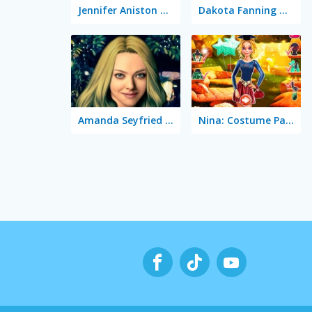
Jennifer Aniston True Make Up
Dakota Fanning True Make Up
Amanda Seyfried True Make Up
Nina: Costume Party