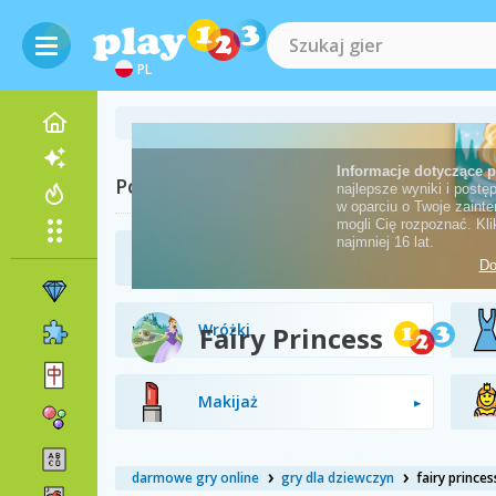
PL
Powiązane kategorie
Uroda
Wróżki
Fairy Princess
Makijaż
darmowe gry online
gry dla dziewczyn
fairy princes