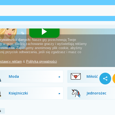
Dekorowanie
Ubieranki
Moda
Miłość
Księżniczki
Jednorożec
s