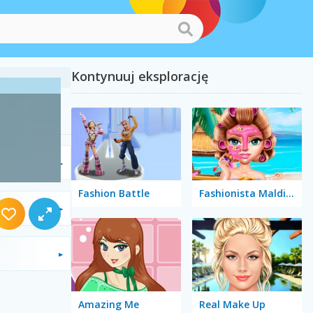
Kontynuuj eksplorację
Fashion Battle
Fashionista Maldives
Amazing Me
Real Make Up