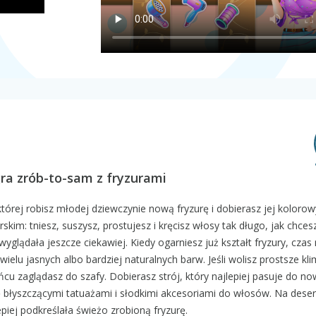
ra zrób-to-sam z fryzurami
tórej robisz młodej dziewczynie nową fryzurę i dobierasz jej kolorowy
skim: tniesz, suszysz, prostujesz i kręcisz włosy tak długo, jak chcesz
wyglądała jeszcze ciekawiej. Kiedy ogarniesz już kształt fryzury, czas 
elu jasnych albo bardziej naturalnych barw. Jeśli wolisz prostsze kli
u zaglądasz do szafy. Dobierasz strój, który najlepiej pasuje do no
ę błyszczącymi tatuażami i słodkimi akcesoriami do włosów. Na deser
epiej podkreślała świeżo zrobioną fryzurę.