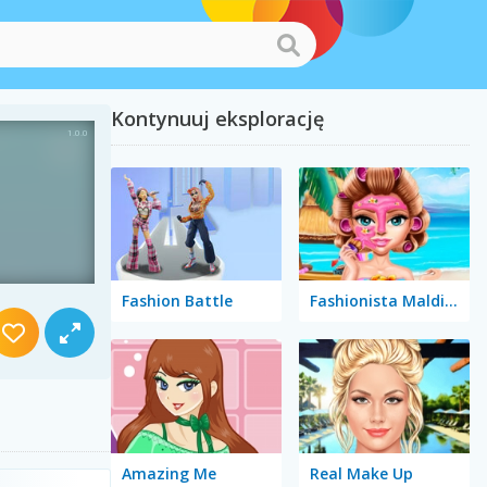
Kontynuuj eksplorację
Fashion Battle
Fashionista Maldives
Amazing Me
Real Make Up