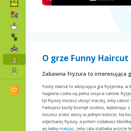
O grze Funny Haircut
Zabawna Fryzura to interesująca g
Funny Haircut to wkręcająca gra fryzjerska, w k
Najpierw czeka cię pełna sesja w salonie fryzjer
tył fryzury możesz ułożyć inaczej, żeby całość 
Farbujesz każdy kosmyk osobno, wybierając z wi
możesz zrobić włosy w jednym kolorze. Na końc
odjechanej fryzury, a potem ozdabiasz klientk
jej ładny
makijaż
, żeby cała stylówka jeszcze l