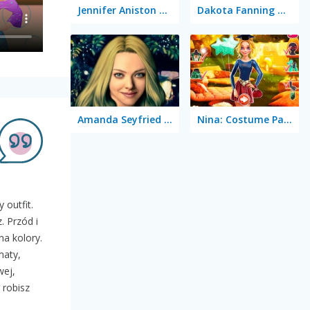
Jennifer Aniston True Make Up
Dakota Fanning True Make Up
Amanda Seyfried True Make Up
Nina: Costume Party
 outfit.
. Przód i
na kolory.
maty,
wej,
 robisz