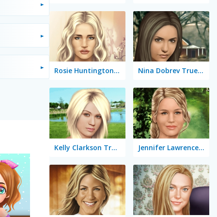
Rosie Huntington-Whiteley True Make Up
Nina Dobrev True Make Up
Kelly Clarkson True Make Up
Jennifer Lawrence True Make Up