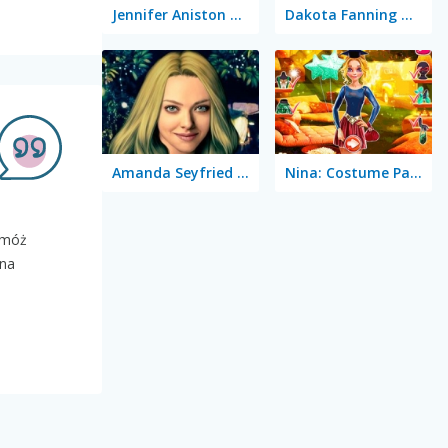
Jennifer Aniston True Make Up
Dakota Fanning True Make Up
Amanda Seyfried True Make Up
Nina: Costume Party
Pomóż
ona