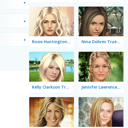
Rosie Huntington-Whiteley True Make Up
Nina Dobrev True Make Up
Kelly Clarkson True Make Up
Jennifer Lawrence True Make Up