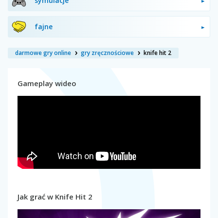
symulacje
fajne
darmowe gry online
gry zręcznościowe
knife hit 2
Gameplay wideo
Jak grać w Knife Hit 2