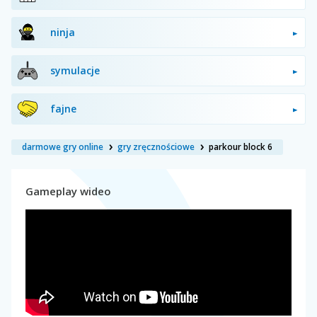
ninja
symulacje
fajne
darmowe gry online
gry zręcznościowe
parkour block 6
Gameplay wideo