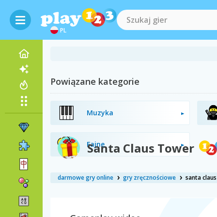
PL
Powiązane kategorie
Muzyka
Fajne
Santa Claus Tower
darmowe gry online
gry zręcznościowe
santa clau