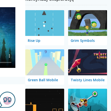
Rise Up
Grim Symbols
Green Ball Mobile
Twisty Lines Mobile