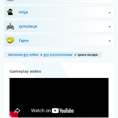
ninja
symulacje
fajne
darmowe gry online
gry zręcznościowe
space escape
Gameplay wideo