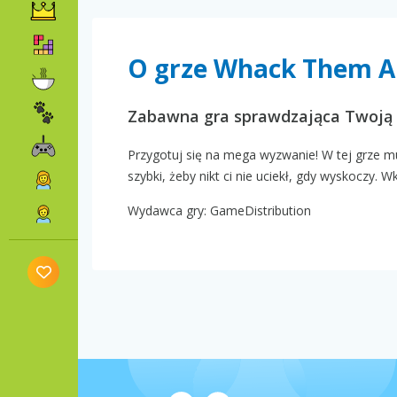
O grze Whack Them Al
Zabawna gra sprawdzająca Twoją 
Przygotuj się na mega wyzwanie! W tej grze mu
szybki, żeby nikt ci nie uciekł, gdy wyskoczy. 
Wydawca gry: GameDistribution