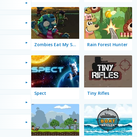
Zombies Eat My Stocking
Rain Forest Hunter
Spect
Tiny Rifles