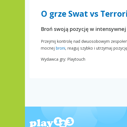
O grze Swat vs Terror
Broń swoją pozycję w intensywnej
Przejmij kontrolę nad dwuosobowym zespołem 
mocnej
broni
, reaguj szybko i utrzymaj pozycj
Wydawca gry: Playtouch